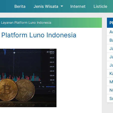
Berita
Jenis Wisata
Skip to main content
Internet
Listicle
P
 Layanan Platform Luno Indonesia
A
Platform Luno Indonesia
J
J
J
M