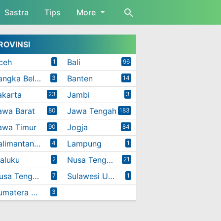
Sastra
Tips
More
ROVINSI
ceh
Bali
1
96
Bangka Belitung
Banten
3
14
akarta
Jambi
23
3
awa Barat
Jawa Tengah
80
183
awa Timur
Jogja
90
84
Kalimantan Timur
Lampung
4
1
aluku
Nusa Tenggara Barat
2
21
Nusa Tenggara Timur
Sulawesi Utara
7
1
Sumatera Utara
3