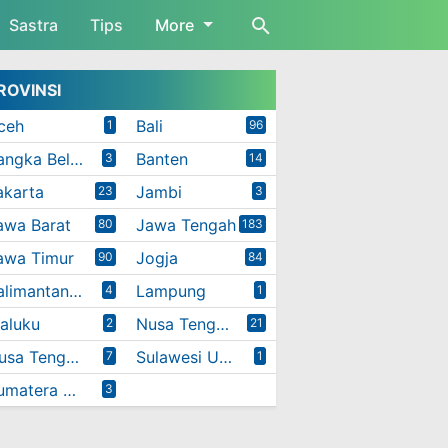
Sastra
Tips
More
ROVINSI
ceh
Bali
1
96
Bangka Belitung
Banten
3
14
akarta
Jambi
23
3
awa Barat
Jawa Tengah
80
183
awa Timur
Jogja
90
84
Kalimantan Timur
Lampung
4
1
aluku
Nusa Tenggara Barat
2
21
Nusa Tenggara Timur
Sulawesi Utara
7
1
Sumatera Utara
3