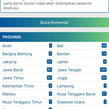
yang berisi tautan tidak akan ditampilkan sebelum
disetujui.
Buka Komentar
PROVINSI
Aceh
Bali
1
96
Bangka Belitung
Banten
3
14
Jakarta
Jambi
23
3
Jawa Barat
Jawa Tengah
80
183
Jawa Timur
Jogja
90
84
Kalimantan Timur
Lampung
4
1
Maluku
Nusa Tenggara Barat
2
21
Nusa Tenggara Timur
Sulawesi Utara
7
1