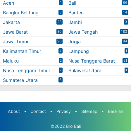
Aceh
Bali
1
96
Bangka Belitung
Banten
3
14
Jakarta
Jambi
23
3
Jawa Barat
Jawa Tengah
80
183
Jawa Timur
Jogja
90
84
Kalimantan Timur
Lampung
4
1
Maluku
Nusa Tenggara Barat
2
21
Nusa Tenggara Timur
Sulawesi Utara
7
1
Sumatera Utara
3
About
•
Contact
•
Privacy
•
Sitemap
•
Beriklan
©2022
Bro Bali