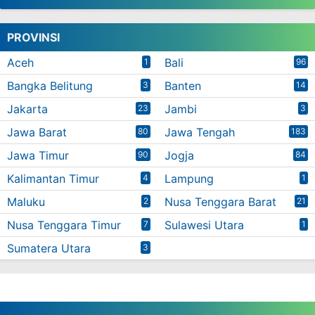
PROVINSI
Aceh
Bali
1
96
Bangka Belitung
Banten
3
14
Jakarta
Jambi
23
3
Jawa Barat
Jawa Tengah
80
183
Jawa Timur
Jogja
90
84
Kalimantan Timur
Lampung
4
1
Maluku
Nusa Tenggara Barat
2
21
Nusa Tenggara Timur
Sulawesi Utara
7
1
Sumatera Utara
3