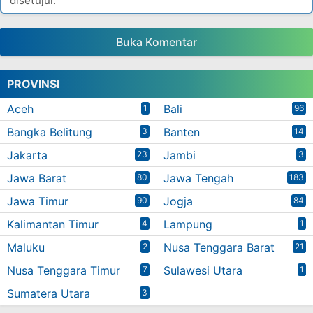
disetujui.
Buka Komentar
PROVINSI
Aceh
Bali
1
96
Bangka Belitung
Banten
3
14
Jakarta
Jambi
23
3
Jawa Barat
Jawa Tengah
80
183
Jawa Timur
Jogja
90
84
Kalimantan Timur
Lampung
4
1
Maluku
Nusa Tenggara Barat
2
21
Nusa Tenggara Timur
Sulawesi Utara
7
1
Sumatera Utara
3