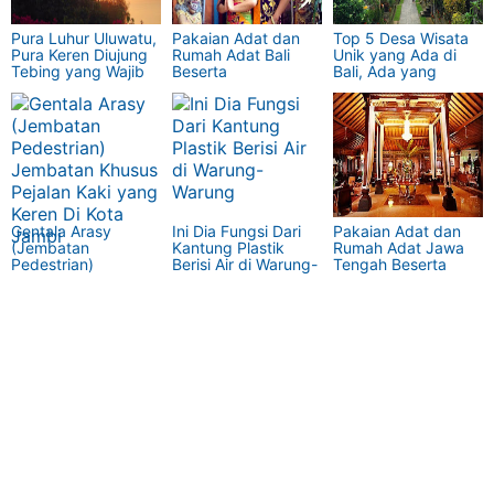
Pura Luhur Uluwatu,
Pakaian Adat dan
Top 5 Desa Wisata
Pura Keren Diujung
Rumah Adat Bali
Unik yang Ada di
Tebing yang Wajib
Beserta
Bali, Ada yang
Dikunjungi di Bali
Penjelasannya
Seram Juga!
Gentala Arasy
Ini Dia Fungsi Dari
Pakaian Adat dan
(Jembatan
Kantung Plastik
Rumah Adat Jawa
Pedestrian)
Berisi Air di Warung-
Tengah Beserta
Jembatan Khusus
Warung
Penjelasannya
Pejalan Kaki yang
Keren Di Kota Jambi