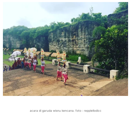
acara di garuda wisnu kencana. foto : repplellodicc