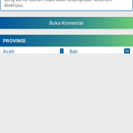
disetujui.
Buka Komentar
PROVINSI
Aceh
Bali
1
96
Bangka Belitung
Banten
3
14
Jakarta
Jambi
23
3
Jawa Barat
Jawa Tengah
80
183
Jawa Timur
Jogja
90
84
Kalimantan Timur
Lampung
4
1
Maluku
Nusa Tenggara Barat
2
21
Nusa Tenggara Timur
Sulawesi Utara
7
1
Sumatera Utara
3