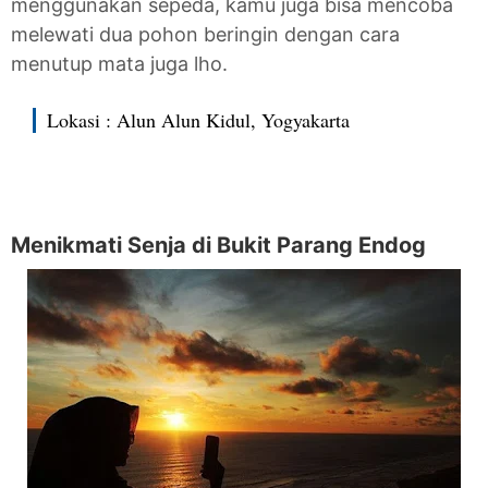
menggunakan sepeda, kamu juga bisa mencoba
melewati dua pohon beringin dengan cara
menutup mata juga lho.
Lokasi : Alun Alun Kidul, Yogyakarta
Menikmati Senja di Bukit Parang Endog