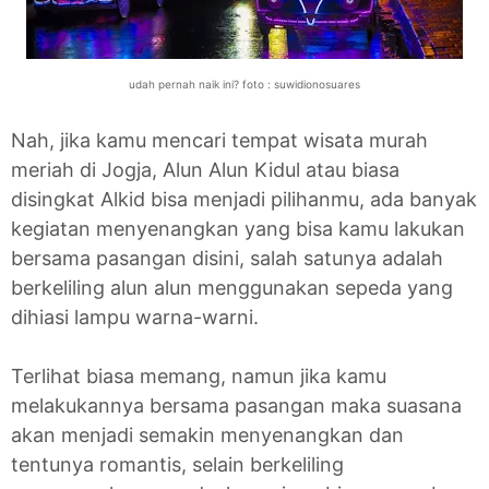
udah pernah naik ini? foto : suwidionosuares
Nah, jika kamu mencari tempat wisata murah
meriah di Jogja, Alun Alun Kidul atau biasa
disingkat Alkid bisa menjadi pilihanmu, ada banyak
kegiatan menyenangkan yang bisa kamu lakukan
bersama pasangan disini, salah satunya adalah
berkeliling alun alun menggunakan sepeda yang
dihiasi lampu warna-warni.
Terlihat biasa memang, namun jika kamu
melakukannya bersama pasangan maka suasana
akan menjadi semakin menyenangkan dan
tentunya romantis, selain berkeliling