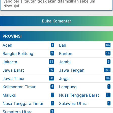
yang berisi tautan tidak akan ditampilkan sebelum
disetujui.
Buka Komentar
PROVINSI
Aceh
Bali
1
96
Bangka Belitung
Banten
3
14
Jakarta
Jambi
23
3
Jawa Barat
Jawa Tengah
80
183
Jawa Timur
Jogja
90
84
Kalimantan Timur
Lampung
4
1
Maluku
Nusa Tenggara Barat
2
21
Nusa Tenggara Timur
Sulawesi Utara
7
1
Sumatera Utara
3