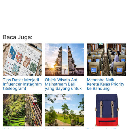
Baca Juga:
Tips Dasar Menjadi
Objek Wisata Anti
Mencoba Naik
Influencer Instagram
Mainstream Bali
Kereta Kelas Priority
(Selebgram)
yang Sayang untuk
ke Bandung
Terkenal
Dilewatkan