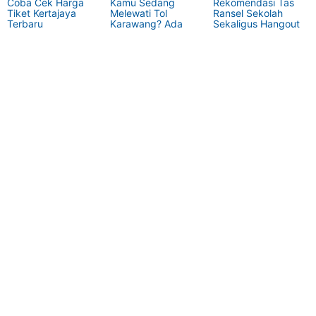
Coba Cek Harga
Kamu Sedang
Rekomendasi Tas
Tiket Kertajaya
Melewati Tol
Ransel Sekolah
Terbaru
Karawang? Ada
Sekaligus Hangout
Tempat Istirahat
Unik Dengan
Fasilitas yang Tidak
Biasa