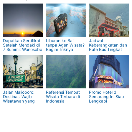
Dapatkan Sertifikat
Liburan ke Bali
Jadwal
Setelah Mendaki di
tanpa Agen Wisata?
Keberangkatan dan
7 Summit Wonosobo
Begini Triknya
Rute Bus Tingkat
ini
Semarang Terbaru
Jalan Malioboro:
Referensi Tempat
Promo Hotel di
Destinasi Wajib
Wisata Terbaru di
Semarang Ini Siap
Wisatawan yang
Indonesia
Lengkapi
Berlibur di Jogja
Kunjunganmu di
Kota Lumpia