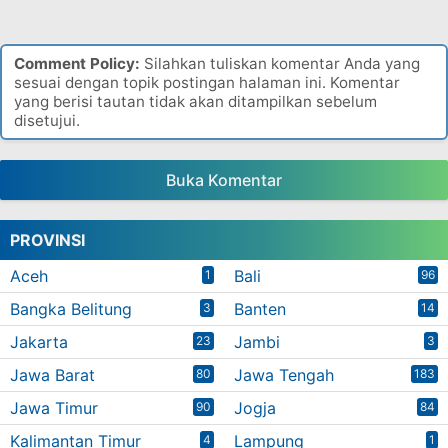
Comment Policy:
Silahkan tuliskan komentar Anda yang
sesuai dengan topik postingan halaman ini. Komentar
yang berisi tautan tidak akan ditampilkan sebelum
disetujui.
Buka Komentar
PROVINSI
Aceh
Bali
1
96
Bangka Belitung
Banten
3
14
Jakarta
Jambi
23
3
Jawa Barat
Jawa Tengah
80
183
Jawa Timur
Jogja
90
84
Kalimantan Timur
Lampung
4
1