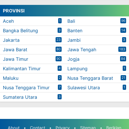
PROVINSI
Aceh
Bali
1
96
Bangka Belitung
Banten
3
14
Jakarta
Jambi
23
3
Jawa Barat
Jawa Tengah
80
183
Jawa Timur
Jogja
90
84
Kalimantan Timur
Lampung
4
1
Maluku
Nusa Tenggara Barat
2
21
Nusa Tenggara Timur
Sulawesi Utara
7
1
Sumatera Utara
3
About
•
Contact
•
Privacy
•
Sitemap
•
Beriklan