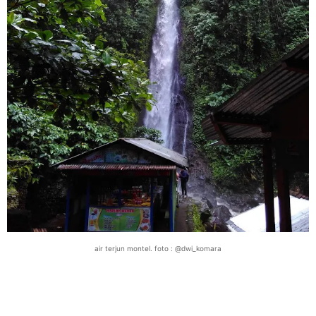
air terjun montel. foto : @dwi_komara