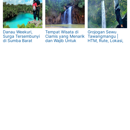
Danau Weekuri,
Tempat Wisata di
Grojogan Sewu
Surga Tersembunyi
Ciamis yang Menarik
Tawangmangu |
di Sumba Barat
dan Wajib Untuk
HTM, Rute, Lokasi,
Daya dengan Air
Dikunjungi
Jam Buka Terbaru
Sebening Kaca