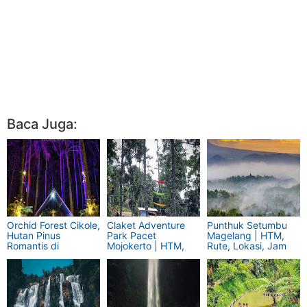
Baca Juga:
Orchid Forest Cikole,
Claket Adventure
Punthuk Setumbu
Hutan Pinus
Park Pacet
Magelang | HTM,
Romantis di
Mojokerto | HTM,
Rute, Lokasi, Jam
Lembang Bandung
Rute, Jam Buka
Buka Terbaru
Terbaru