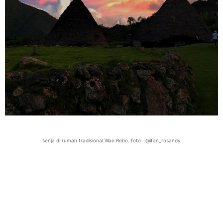
senja di rumah tradisional Wae Rebo. foto : @ifan_rosandy