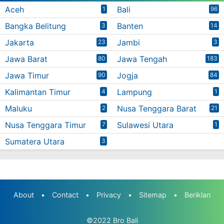
Aceh
Bali
1
96
Bangka Belitung
Banten
3
14
Jakarta
Jambi
23
3
Jawa Barat
Jawa Tengah
80
183
Jawa Timur
Jogja
90
84
Kalimantan Timur
Lampung
4
1
Maluku
Nusa Tenggara Barat
2
21
Nusa Tenggara Timur
Sulawesi Utara
7
1
Sumatera Utara
3
About
•
Contact
•
Privacy
•
Sitemap
•
Beriklan
©2022
Bro Bali