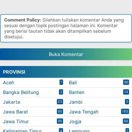
Comment Policy:
Silahkan tuliskan komentar Anda yang
sesuai dengan topik postingan halaman ini. Komentar
yang berisi tautan tidak akan ditampilkan sebelum
disetujui.
Buka Komentar
PROVINSI
Aceh
Bali
1
96
Bangka Belitung
Banten
3
14
Jakarta
Jambi
23
3
Jawa Barat
Jawa Tengah
80
183
Jawa Timur
Jogja
90
84
Kalimantan Timur
Lampung
4
1