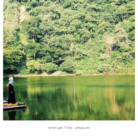
keren gak ? foto : atikaa.am