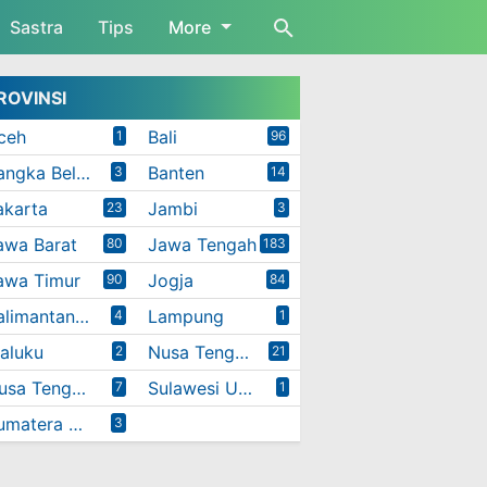
Sastra
Tips
More
ROVINSI
ceh
Bali
1
96
Bangka Belitung
Banten
3
14
akarta
Jambi
23
3
awa Barat
Jawa Tengah
80
183
awa Timur
Jogja
90
84
Kalimantan Timur
Lampung
4
1
aluku
Nusa Tenggara Barat
2
21
Nusa Tenggara Timur
Sulawesi Utara
7
1
Sumatera Utara
3