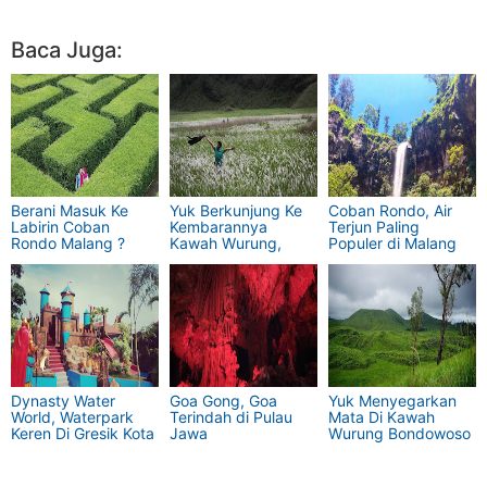
Baca Juga:
Berani Masuk Ke
Yuk Berkunjung Ke
Coban Rondo, Air
Labirin Coban
Kembarannya
Terjun Paling
Rondo Malang ?
Kawah Wurung,
Populer di Malang
Yaitu Kawah Ilalang
Dynasty Water
Goa Gong, Goa
Yuk Menyegarkan
World, Waterpark
Terindah di Pulau
Mata Di Kawah
Keren Di Gresik Kota
Jawa
Wurung Bondowoso
Baru