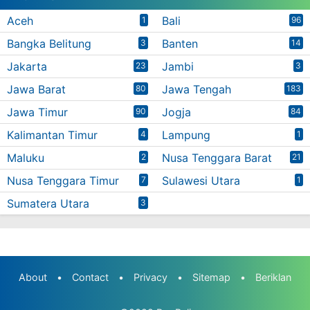
Aceh
Bali
1
96
Bangka Belitung
Banten
3
14
Jakarta
Jambi
23
3
Jawa Barat
Jawa Tengah
80
183
Jawa Timur
Jogja
90
84
Kalimantan Timur
Lampung
4
1
Maluku
Nusa Tenggara Barat
2
21
Nusa Tenggara Timur
Sulawesi Utara
7
1
Sumatera Utara
3
About
•
Contact
•
Privacy
•
Sitemap
•
Beriklan