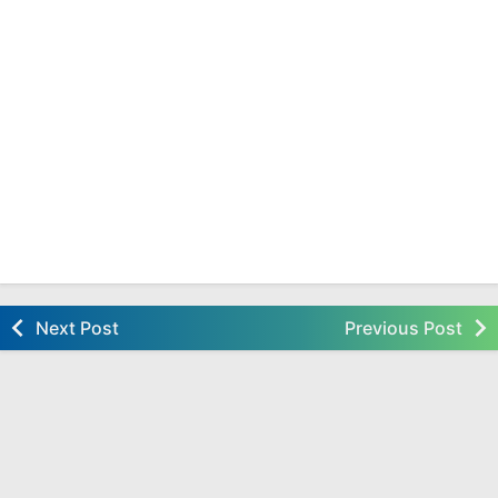
Next Post
Previous Post