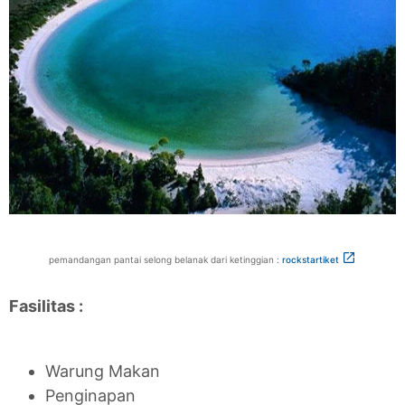
pemandangan pantai selong belanak dari ketinggian :
rockstartiket
Fasilitas :
Warung Makan
Penginapan