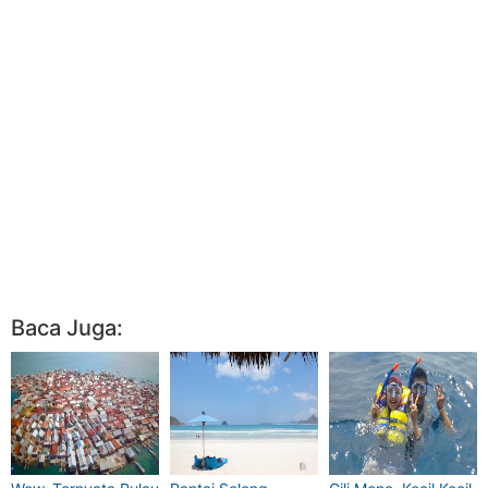
Baca Juga: