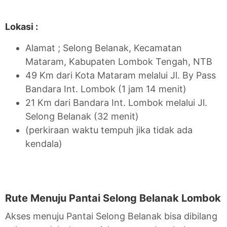
Lokasi :
Alamat ; Selong Belanak, Kecamatan
Mataram, Kabupaten Lombok Tengah, NTB
49 Km dari Kota Mataram melalui Jl. By Pass
Bandara Int. Lombok (1 jam 14 menit)
21 Km dari Bandara Int. Lombok melalui Jl.
Selong Belanak (32 menit)
(perkiraan waktu tempuh jika tidak ada
kendala)
Rute Menuju Pantai Selong Belanak Lombok
Akses menuju Pantai Selong Belanak bisa dibilang