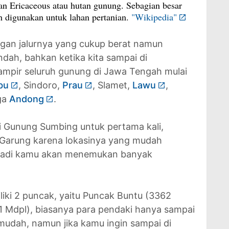
an Ericaceous atau hutan gunung. Sebagian besar
ah digunakan untuk lahan pertanian.
"Wikipedia"
gan jalurnya yang cukup berat namun
dah, bahkan ketika kita sampai di
hampir seluruh gunung di Jawa Tengah mulai
bu
, Sindoro,
Prau
, Slamet,
Lawu
,
ga
Andong
.
 Gunung Sumbing untuk pertama kali,
r Garung karena lokasinya yang mudah
, jadi kamu akan menemukan banyak
iki 2 puncak, yaitu Puncak Buntu (3362
71 Mdpl), biasanya para pendaki hanya sampai
mudah, namun jika kamu ingin sampai di