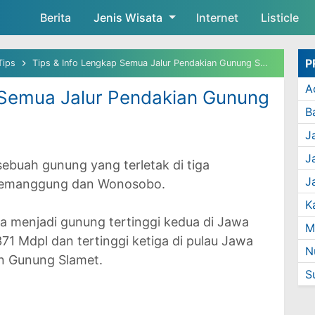
Berita
Jenis Wisata
Skip to main content
Internet
Listicle
P
Tips
Tips & Info Lengkap Semua Jalur Pendakian Gunung Sumbing
A
 Semua Jalur Pendakian Gunung
J
J
buah gunung yang terletak di tiga
J
 Temanggung dan Wonosobo.
ga menjadi gunung tertinggi kedua di Jawa
M
1 Mdpl dan tertinggi ketiga di pulau Jawa
 Gunung Slamet.