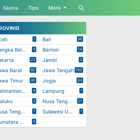
Sastra
Tips
More
ROVINSI
ceh
Bali
1
96
Bangka Belitung
Banten
3
14
akarta
Jambi
23
3
awa Barat
Jawa Tengah
80
183
awa Timur
Jogja
90
84
Kalimantan Timur
Lampung
4
1
aluku
Nusa Tenggara Barat
2
21
Nusa Tenggara Timur
Sulawesi Utara
7
1
Sumatera Utara
3