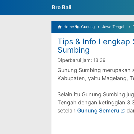
Bro Bali
Home
Gunung
Jawa Tengah
Tips & Info Lengkap
Sumbing
Diperbarui jam:
18:39
Gunung Sumbing merupakan se
Kabupaten, yaitu Magelang,
Selain itu Gunung Sumbing ju
Tengah dengan ketinggian 3.37
setelah
Gunung Semeru
dan