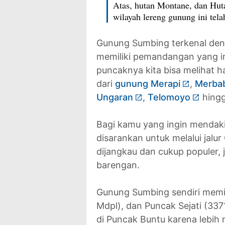
Atas, hutan Montane, dan Hut
wilayah lereng gunung ini tel
Gunung Sumbing terkenal den
memiliki pemandangan yang in
puncaknya kita bisa melihat 
dari
gunung Merapi
,
Merba
Ungaran
,
Telomoyo
hing
Bagi kamu yang ingin mendaki
disarankan untuk melalui jalu
dijangkau dan cukup populer
barengan.
Gunung Sumbing sendiri memil
Mdpl), dan Puncak Sejati (33
di Puncak Buntu karena lebih 