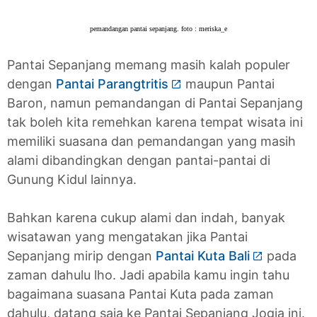
pemandangan pantai sepanjang. foto : meriska_e
Pantai Sepanjang memang masih kalah populer
dengan
Pantai Parangtritis
maupun Pantai
Baron, namun pemandangan di Pantai Sepanjang
tak boleh kita remehkan karena tempat wisata ini
memiliki suasana dan pemandangan yang masih
alami dibandingkan dengan pantai-pantai di
Gunung Kidul lainnya.
Bahkan karena cukup alami dan indah, banyak
wisatawan yang mengatakan jika Pantai
Sepanjang mirip dengan
Pantai Kuta Bali
pada
zaman dahulu lho. Jadi apabila kamu ingin tahu
bagaimana suasana Pantai Kuta pada zaman
dahulu, datang saja ke Pantai Sepanjang Jogja ini.