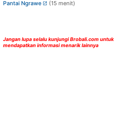
Pantai Ngrawe
(15 menit)
Jangan lupa selalu kunjungi Brobali.com untuk
mendapatkan informasi menarik lainnya