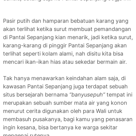
Pasir putih dan hamparan bebatuan karang yang
akan terlihat ketika surut membuat pemandangan
di Pantai Sepanjang kian menarik, jadi ketika surut,
karang-karang di pinggir Pantai Sepanjang akan
terlihat seperti kolam alami, nah disitu kita bisa
mencari ikan-ikan hias atau sekedar bermain air.
Tak hanya menawarkan keindahan alam saja, di
kawasan Pantai Sepanjang juga terdapat sebuah
situs bersejarah bernama
“banyusepuh”
tempat ini
merupakan sebuah sumber mata air yang konon
menurut cerita digunakan oleh para Wali untuk
membasuh pusakanya, bagi kamu yang penasaran
ingin kesana, bisa bertanya ke warga sekitar
mengenai rutenya.