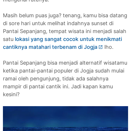
Masih belum puas juga? tenang, kamu bisa datang
di sore hari untuk melihat indahnya sunset di
Pantai Sepanjang, tempat wisata ini menjadi salah
satu
lokasi yang sangat cocok untuk menikmati
cantiknya matahari terbenam di Jogja
lho.
Pantai Sepanjang bisa menjadi alternatif wisatamu
ketika pantai-pantai populer di Jogja sudah mulai
ramai oleh pengunjung, tidak ada salahnya
mampir di pantai cantik ini. Jadi kapan kamu
kesini?