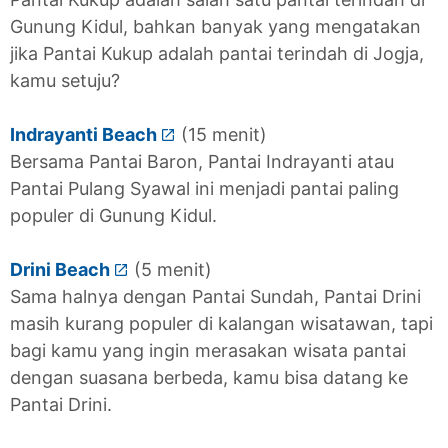
Gunung Kidul, bahkan banyak yang mengatakan
jika Pantai Kukup adalah pantai terindah di Jogja,
kamu setuju?
Indrayanti Beach
(15 menit)
Bersama Pantai Baron, Pantai Indrayanti atau
Pantai Pulang Syawal ini menjadi pantai paling
populer di Gunung Kidul.
Drini Beach
(5 menit)
Sama halnya dengan Pantai Sundah, Pantai Drini
masih kurang populer di kalangan wisatawan, tapi
bagi kamu yang ingin merasakan wisata pantai
dengan suasana berbeda, kamu bisa datang ke
Pantai Drini.