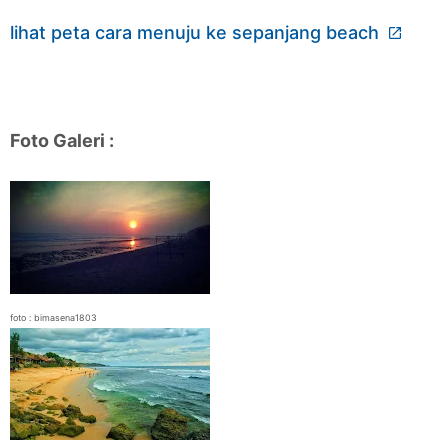
lihat peta cara menuju ke sepanjang beach
Foto Galeri :
foto : bimasena1803